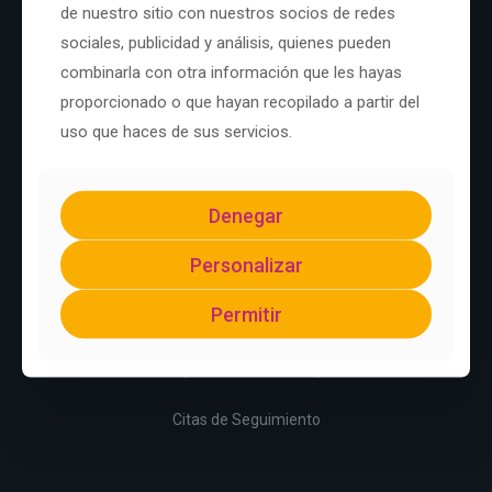
de nuestro sitio con nuestros socios de redes
sociales, publicidad y análisis, quienes pueden
Oftalmológicos
combinarla con otra información que les hayas
proporcionado o que hayan recopilado a partir del
¡Somos salud visual para su mascota!
uso que haces de sus servicios.
Denegar
Personalizar
Consulta Oftalmológica
Permitir
Citas de Seguimiento