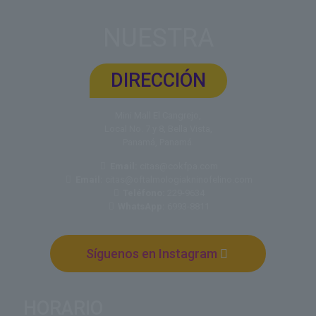
NUESTRA
DIRECCIÓN
Mini Mall El Cangrejo,
Local No. 7 y 8, Bella Vista,
Panamá, Panamá.
Email:
citas@cokfpa.com
Email:
citas@oftalmologiakninofelino.com
Teléfono:
229-9634
WhatsApp:
6993-8811
Síguenos en Instagram
HORARIO