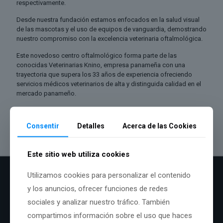
respectivamente.
​Desde nuestra fundación estamos enfocados en la salud visual
de las mascotas y el uso de equipos de vanguardia, demostrando
nuestro compromiso con la excelencia veterinaria oftalmológica.
Este novedoso centro oftalmológico forma parte de las
conocidas Veterinarias Knino, empresa panameña con una
trayectoria que supera los 33 años de experiencia ofreciendo
servicios médicos veterinarios de alta y distinguida calidad en el
mercado panameño.
Consentir
Detalles
Acerca de las Cookies
Este sitio web utiliza cookies
Utilizamos cookies para personalizar el contenido
y los anuncios, ofrecer funciones de redes
sociales y analizar nuestro tráfico. También
Nuestros Servicios
compartimos información sobre el uso que haces